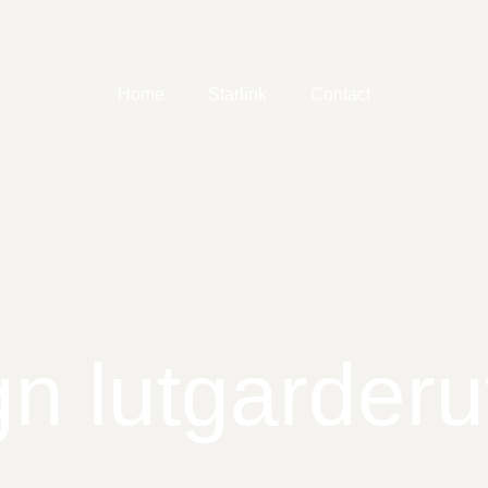
Home
Starlink
Contact
n lutgarderu