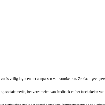
, zoals veilig login en het aanpassen van voorkeuren. Ze slaan geen pe
d op sociale media, het verzamelen van feedback en het inschakelen va
 in statistieken zoals het aantal bezoekers, bouncepercentage en verke